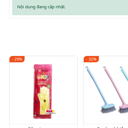
Nội dung đang cập nhật.
- 29%
- 32%