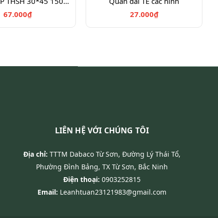
Túi đựng TP THSH 30*45 150c+km
Quần dài TE các hình
67.000₫
27.000₫
LIÊN HỆ VỚI CHÚNG TÔI
Địa chỉ:
TTTM Dabaco Từ Sơn, Đường Lý Thái Tổ,
Phường Đình Bảng, TX Từ Sơn, Bắc Ninh
Điện thoại:
0903252815
Email:
Leanhtuan23121983@gmail.com