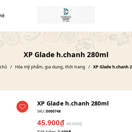
 hệ
XP Glade h.chanh 280ml
 chủ
Hóa mỹ phẩm, gia dụng, thời trang
XP Glade h.chanh 
XP Glade h.chanh 280ml
SKU:
D000748
45.900₫
48.000₫
Tiết kiệm:
2.100₫