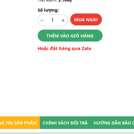
Số lượng:
MUA NGAY
THÊM VÀO GIỎ HÀNG
Hoặc đặt hàng qua Zalo
G TIN SẢN PHẨM
CHÍNH SÁCH ĐỔI TRẢ
HƯỚNG DẪN BẢO 