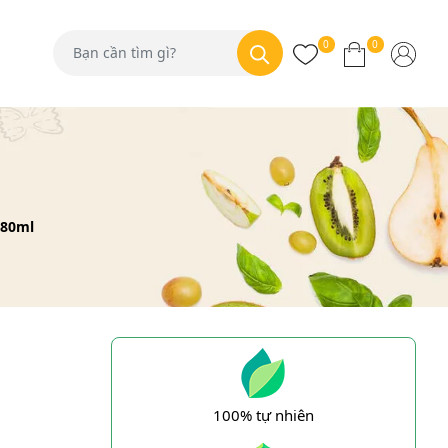
0
0
280ml
100% tự nhiên