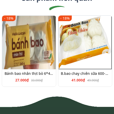
- 18%
- 18%
Bánh bao nhân thịt bò 6*45g
B.bao chay chiên sữa 600-700g
27.000₫
41.000₫
33.000₫
49.900₫