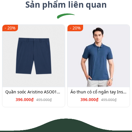
Sản phẩm liên quan
- 20%
- 20%
Quần soóc Aristino ASO017S3,Insidemen SO026S3,ISO025S3
Áo thun có cổ ngắn tay Insidemen IPS040S3, IPS034S3,IPS022S3,IPS019S3,IPS064S2
396.000₫
396.000₫
495.000₫
495.000₫