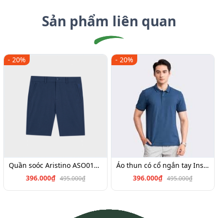
Sản phẩm liên quan
- 20%
- 20%
Quần soóc Aristino ASO017S3,Insidemen SO026S3,ISO025S3
Áo thun có cổ ngắn tay Insidemen IPS040S3, IPS034S3,IPS022S3,IPS019S3,IPS064S2
396.000₫
396.000₫
495.000₫
495.000₫