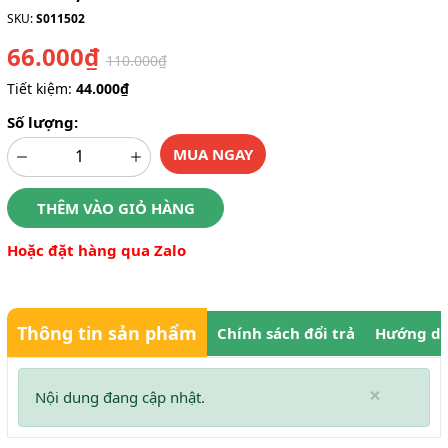
SKU:
S011502
66.000₫
110.000₫
Tiết kiệm:
44.000₫
Số lượng:
MUA NGAY
THÊM VÀO GIỎ HÀNG
Hoặc đặt hàng qua Zalo
Thông tin sản phẩm
Chính sách đổi trả
Hướng dẫ
×
Nội dung đang cập nhật.