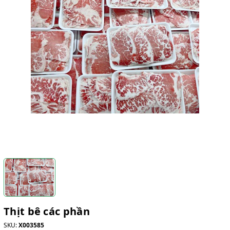
Thịt bê các phần
SKU:
X003585