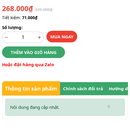
268.000₫
339.000₫
Tiết kiệm:
71.000₫
Số lượng:
MUA NGAY
THÊM VÀO GIỎ HÀNG
Hoặc đặt hàng qua Zalo
Thông tin sản phẩm
Chính sách đổi trả
Hướng dẫ
×
Nội dung đang cập nhật.