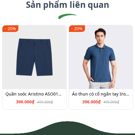
Sản phẩm liên quan
- 20%
- 20%
Quần soóc Aristino ASO017S3,Insidemen SO026S3,ISO025S3
Áo thun có cổ ngắn tay Insidemen IPS040S3, IPS034S3,IPS022S3,IPS019S3,IPS064S2
396.000₫
396.000₫
495.000₫
495.000₫