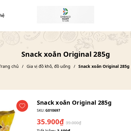
 hệ
Snack xoắn Original 285g
Trang chủ
Gia vị đồ khô, đồ uống
Snack xoắn Original 285g
Snack xoắn Original 285g
SKU:
G010697
35.900₫
39.000₫
Tiết kiệm:
3.100₫