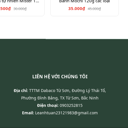
K.tây chiên tự nhiên Mister 100g
Bánh Mochi 120g các loại
.500₫
35.000₫
30.000₫
45.000₫
LIÊN HỆ VỚI CHÚNG TÔI
Địa chỉ:
TTTM Dabaco Từ Sơn, Đường Lý Thái Tổ,
Phường Đình Bảng, TX Từ Sơn, Bắc Ninh
Điện thoại:
0903252815
Email:
Leanhtuan23121983@gmail.com