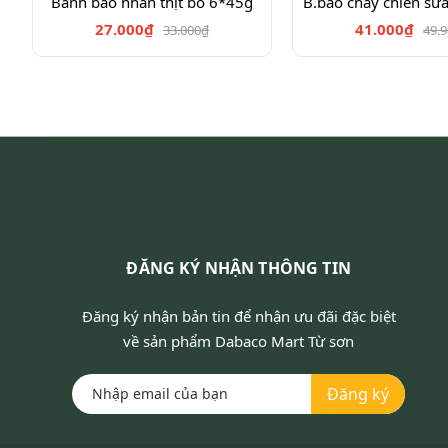
Bánh bao nhân thịt bò 6*45g
B.bao chay chiên sữ
27.000₫
41.000₫
33.000₫
49.
ĐĂNG KÝ NHẬN THÔNG TIN
Đăng ký nhận bản tin để nhận ưu đãi đặc biệt
về sản phẩm Dabaco Mart Từ sơn
Đăng ký