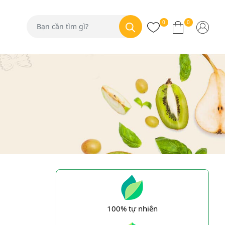
0
0
100% tự nhiên