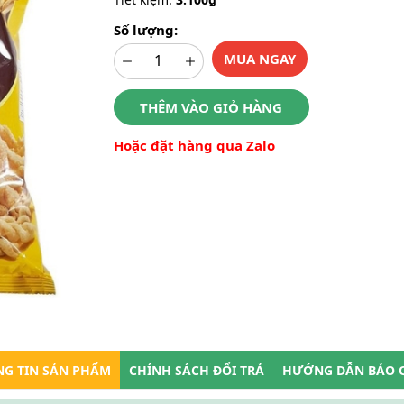
Số lượng:
MUA NGAY
THÊM VÀO GIỎ HÀNG
Hoặc đặt hàng qua Zalo
G TIN SẢN PHẨM
CHÍNH SÁCH ĐỔI TRẢ
HƯỚNG DẪN BẢO 