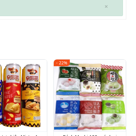
×
- 22%