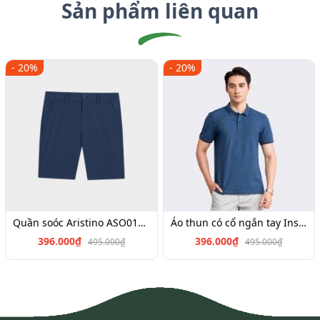
Sản phẩm liên quan
- 20%
- 20%
Quần soóc Aristino ASO017S3,Insidemen SO026S3,ISO025S3
Áo thun có cổ ngắn tay Insidemen IPS040S3, IPS034S3,IPS022S3,IPS019S3,IPS064S2
396.000₫
396.000₫
495.000₫
495.000₫