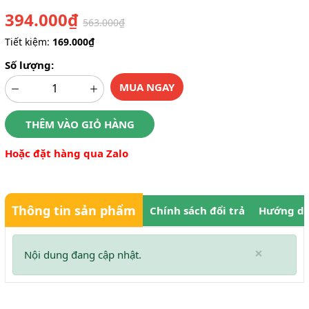
394.000₫
563.000₫
Tiết kiệm:
169.000₫
Số lượng:
MUA NGAY
THÊM VÀO GIỎ HÀNG
Hoặc đặt hàng qua Zalo
Thông tin sản phẩm
Chính sách đổi trả
Hướng dẫ
×
Nội dung đang cập nhật.