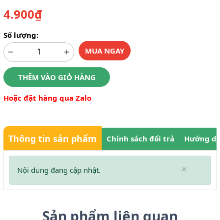
4.900₫
Số lượng:
MUA NGAY
THÊM VÀO GIỎ HÀNG
Hoặc đặt hàng qua Zalo
Thông tin sản phẩm
Chính sách đổi trả
Hướng dẫ
×
Nội dung đang cập nhật.
Sản phẩm liên quan