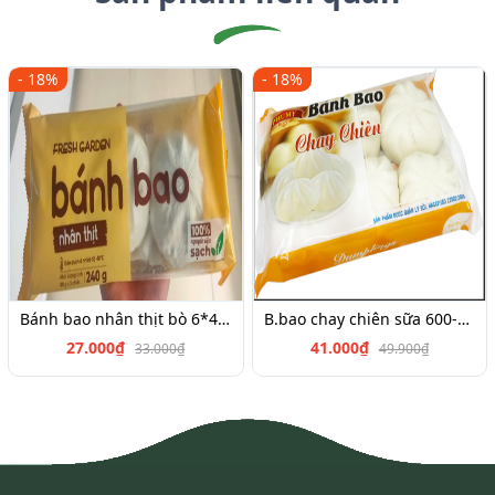
- 18%
- 18%
Bánh bao nhân thịt bò 6*45g
B.bao chay chiên sữa 600-700g
27.000₫
41.000₫
33.000₫
49.900₫