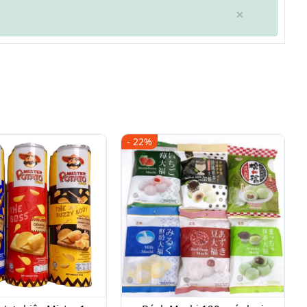
×
- 22%