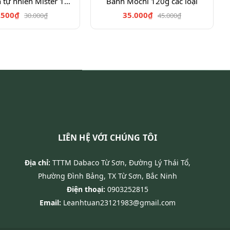
K.tây chiên tự nhiên Mister 100g
Bánh Mochi 120g các loại
.500₫
35.000₫
30.000₫
45.000₫
LIÊN HỆ VỚI CHÚNG TÔI
Địa chỉ:
TTTM Dabaco Từ Sơn, Đường Lý Thái Tổ,
Phường Đình Bảng, TX Từ Sơn, Bắc Ninh
Điện thoại:
0903252815
Email:
Leanhtuan23121983@gmail.com