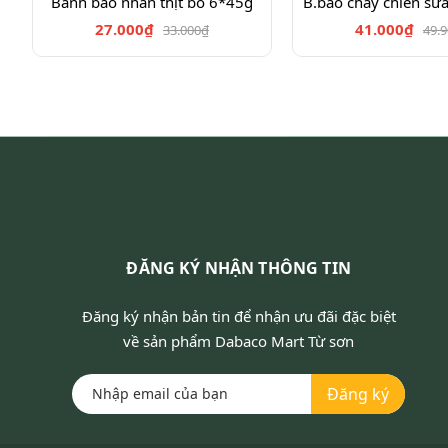
Bánh bao nhân thịt bò 6*45g
B.bao chay chiên sữ
27.000₫
41.000₫
33.000₫
49.
ĐĂNG KÝ NHẬN THÔNG TIN
Đăng ký nhận bản tin để nhận ưu đãi đặc biệt
về sản phẩm Dabaco Mart Từ sơn
Đăng ký