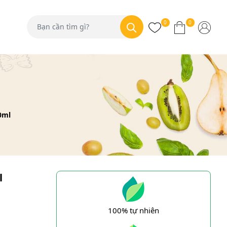
0
0
0ml
l
100% tự nhiên