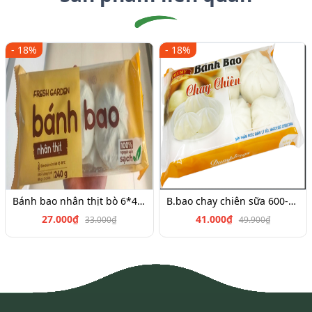
- 18%
- 18%
Bánh bao nhân thịt bò 6*45g
B.bao chay chiên sữa 600-700g
27.000₫
41.000₫
33.000₫
49.900₫