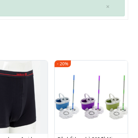
×
- 20%