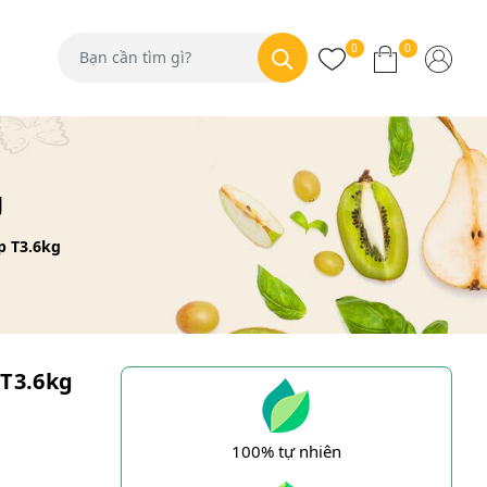
0
0
g
p T3.6kg
 T3.6kg
100% tự nhiên