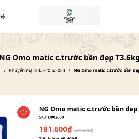
 hệ
NG Omo matic c.trước bền đẹp T3.6k
ủ
Khuyến mại 20.5-20.6.2023
NG Omo matic c.trước bền đẹ
NG Omo matic c.trước bền đẹp
SKU:
D002650
181.600₫
227.000₫
Tiết kiệm:
45.400₫