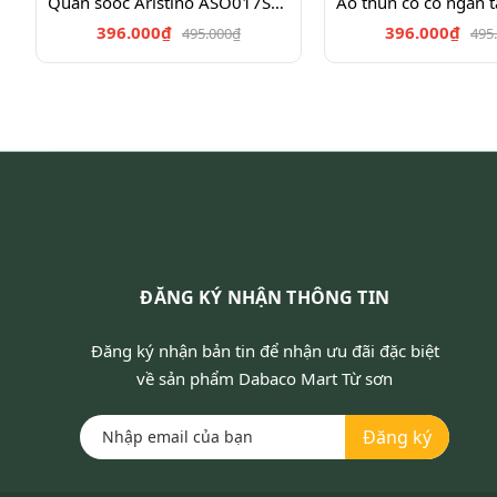
Quần soóc Aristino ASO017S3,Insidemen SO026S3,ISO025S3
396.000₫
396.000₫
495.000₫
495
ĐĂNG KÝ NHẬN THÔNG TIN
Đăng ký nhận bản tin để nhận ưu đãi đặc biệt
về sản phẩm Dabaco Mart Từ sơn
Đăng ký