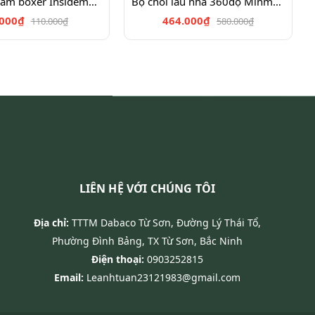
Quần lót nam boxer Insidemen IBX016,IBX015
Bộ chổi lau nhà 360độ Minmop M30
.000₫
464.000₫
110.000₫
580.000₫
LIÊN HỆ VỚI CHÚNG TÔI
Địa chỉ:
TTTM Dabaco Từ Sơn, Đường Lý Thái Tổ,
Phường Đình Bảng, TX Từ Sơn, Bắc Ninh
Điện thoại:
0903252815
Email:
Leanhtuan23121983@gmail.com