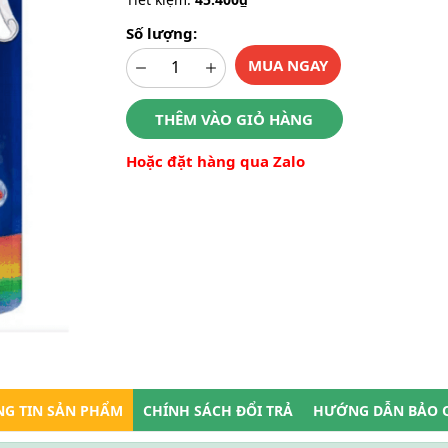
Số lượng:
MUA NGAY
THÊM VÀO GIỎ HÀNG
Hoặc đặt hàng qua Zalo
G TIN SẢN PHẨM
CHÍNH SÁCH ĐỔI TRẢ
HƯỚNG DẪN BẢO 