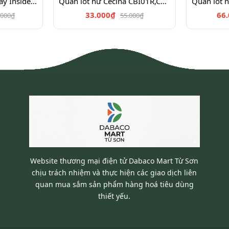
Áo thun có cổ ngắn tay Insidemen IPS040S3, IPS034S3,IPS022S3,IPS019S3,IPS064S2
Quần lót nữ Cecina CBI01R,CBI02R
33.000₫
66
.000₫
55.000₫
Website thương mại điện tử Dabaco Mart Từ Sơn
chịu trách nhiệm và thực hiện các giao dịch liên
quan mua sắm sản phẩm hàng hoá tiêu dùng
thiết yếu.