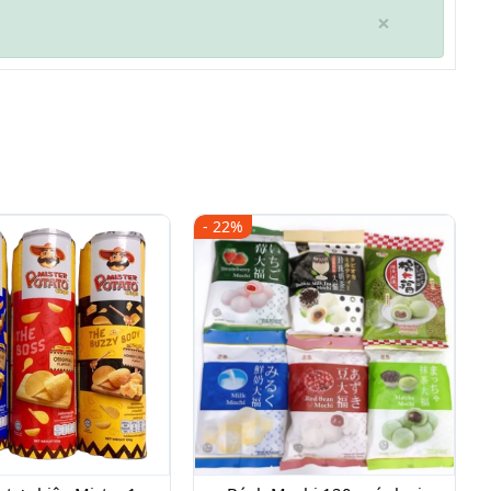
×
- 22%