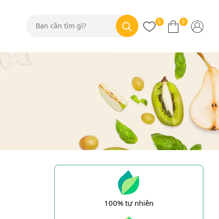
0
0
100% tự nhiên