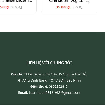
K.tây chiên tự nhiên Mister 100g
Bánh Mochi 120g các loại
.500₫
35.000₫
30.000₫
45.000₫
LIÊN HỆ VỚI CHÚNG TÔI
Địa chỉ:
TTTM Dabaco Từ Sơn, Đường Lý Thái Tổ,
Phường Đình Bảng, TX Từ Sơn, Bắc Ninh
Điện thoại:
0903252815
Email:
Leanhtuan23121983@gmail.com