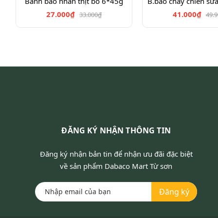
Bánh bao nhân thịt bò 6*45g
B.bao chay chiên sữ
27.000₫
41.000₫
33.000₫
49.
ĐĂNG KÝ NHẬN THÔNG TIN
Đăng ký nhận bản tin để nhận ưu đãi đặc biệt
về sản phẩm Dabaco Mart Từ sơn
Đăng ký