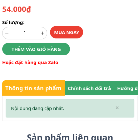
54.000₫
Số lượng:
MUA NGAY
THÊM VÀO GIỎ HÀNG
Hoặc đặt hàng qua Zalo
Thông tin sản phẩm
Chính sách đổi trả
Hướng dẫ
×
Nội dung đang cập nhật.
Sản phẩm liên quan