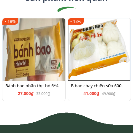
- 18%
- 18%
Bánh bao nhân thịt bò 6*45g
B.bao chay chiên sữa 600-700g
27.000₫
41.000₫
33.000₫
49.900₫