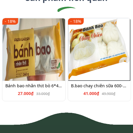
- 18%
- 18%
Bánh bao nhân thịt bò 6*45g
B.bao chay chiên sữa 600-700g
27.000₫
41.000₫
33.000₫
49.900₫