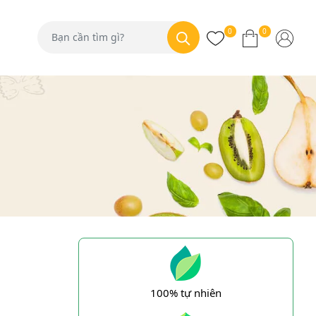
0
0
100% tự nhiên