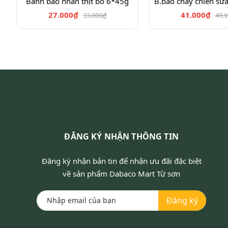
Bánh bao nhân thịt bò 6*45g
B.bao chay chiên sữ
27.000₫
41.000₫
33.000₫
49.
ĐĂNG KÝ NHẬN THÔNG TIN
Đăng ký nhận bản tin để nhận ưu đãi đặc biệt
về sản phẩm Dabaco Mart Từ sơn
Đăng ký