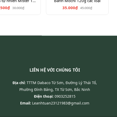
K.tây chiên tự nhiên Mister 100g
Bánh Mochi 120g các loại
.500₫
35.000₫
30.000₫
45.000₫
LIÊN HỆ VỚI CHÚNG TÔI
Địa chỉ:
TTTM Dabaco Từ Sơn, Đường Lý Thái Tổ,
Phường Đình Bảng, TX Từ Sơn, Bắc Ninh
Điện thoại:
0903252815
Email:
Leanhtuan23121983@gmail.com