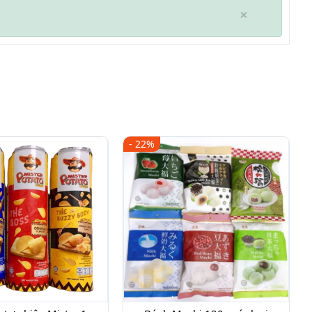
×
- 22%