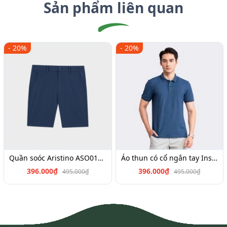
Sản phẩm liên quan
- 20%
- 20%
Quần soóc Aristino ASO017S3,Insidemen SO026S3,ISO025S3
Áo thun có cổ ngắn tay Insidemen IPS040S3, IPS034S3,IPS022S3,IPS019S3,IPS064S2
396.000₫
396.000₫
495.000₫
495.000₫