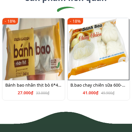
- 18%
- 18%
Bánh bao nhân thịt bò 6*45g
B.bao chay chiên sữa 600-700g
27.000₫
41.000₫
33.000₫
49.900₫