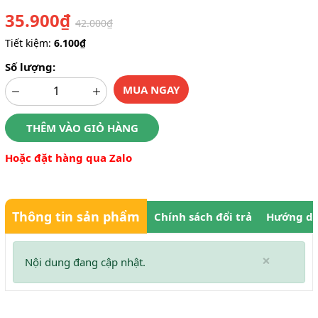
35.900₫
42.000₫
Tiết kiệm:
6.100₫
Số lượng:
MUA NGAY
THÊM VÀO GIỎ HÀNG
Hoặc đặt hàng qua Zalo
Thông tin sản phẩm
Chính sách đổi trả
Hướng dẫ
×
Nội dung đang cập nhật.