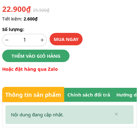
22.900₫
25.500₫
Tiết kiệm:
2.600₫
Số lượng:
MUA NGAY
THÊM VÀO GIỎ HÀNG
Hoặc đặt hàng qua Zalo
Thông tin sản phẩm
Chính sách đổi trả
Hướng dẫ
×
Nội dung đang cập nhật.