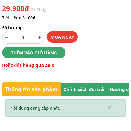
29.900₫
33.000₫
Tiết kiệm:
3.100₫
Số lượng:
MUA NGAY
THÊM VÀO GIỎ HÀNG
Hoặc đặt hàng qua Zalo
Thông tin sản phẩm
Chính sách đổi trả
Hướng dẫ
×
Nội dung đang cập nhật.