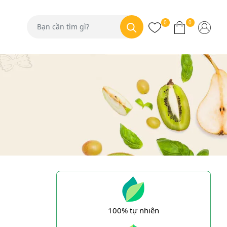
0
0
100% tự nhiên