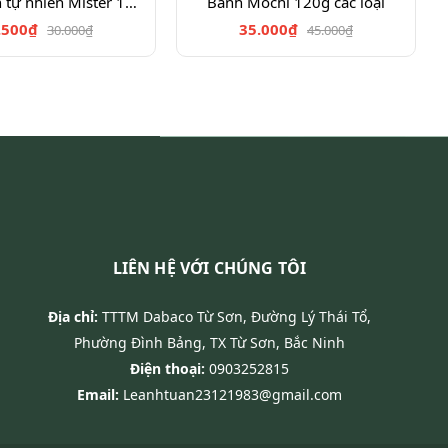
K.tây chiên tự nhiên Mister 100g
Bánh Mochi 120g các loại
.500₫
35.000₫
30.000₫
45.000₫
LIÊN HỆ VỚI CHÚNG TÔI
Địa chỉ:
TTTM Dabaco Từ Sơn, Đường Lý Thái Tổ,
Phường Đình Bảng, TX Từ Sơn, Bắc Ninh
Điện thoại:
0903252815
Email:
Leanhtuan23121983@gmail.com