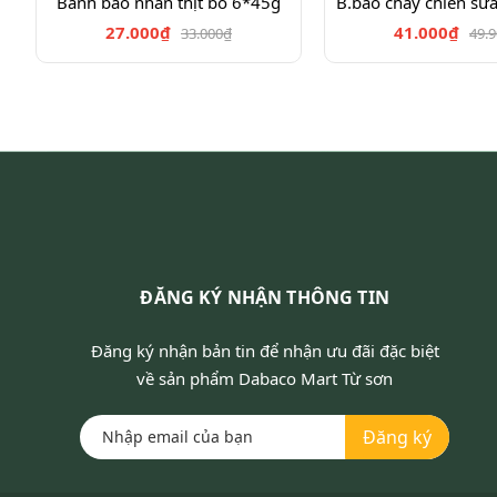
Bánh bao nhân thịt bò 6*45g
B.bao chay chiên sữ
27.000₫
41.000₫
33.000₫
49.
ĐĂNG KÝ NHẬN THÔNG TIN
Đăng ký nhận bản tin để nhận ưu đãi đặc biệt
về sản phẩm Dabaco Mart Từ sơn
Đăng ký