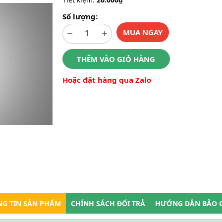
Số lượng:
MUA NGAY
THÊM VÀO GIỎ HÀNG
Hoặc đặt hàng qua Zalo
G TIN SẢN PHẨM
CHÍNH SÁCH ĐỔI TRẢ
HƯỚNG DẪN BẢO 