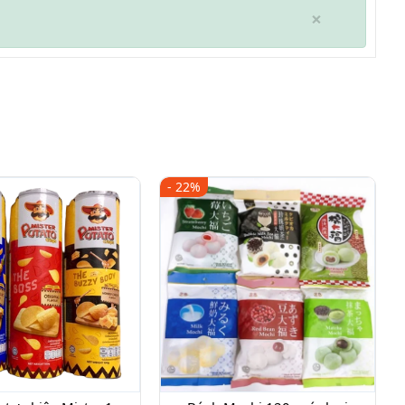
×
- 22%