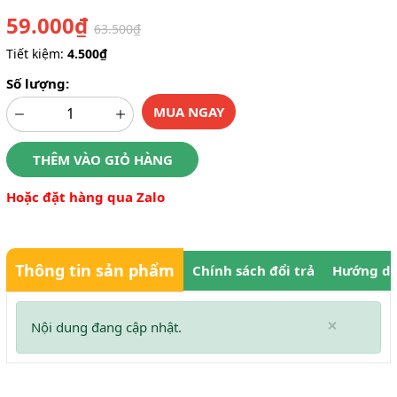
59.000₫
63.500₫
Tiết kiệm:
4.500₫
Số lượng:
MUA NGAY
THÊM VÀO GIỎ HÀNG
Hoặc đặt hàng qua Zalo
Thông tin sản phẩm
Chính sách đổi trả
Hướng dẫ
×
Nội dung đang cập nhật.