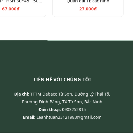
Túi đựng TP THSH 30*45 150c+km
Quần dài TE các hình
67.000₫
27.000₫
LIÊN HỆ VỚI CHÚNG TÔI
Địa chỉ:
TTTM Dabaco Từ Sơn, Đường Lý Thái Tổ,
Phường Đình Bảng, TX Từ Sơn, Bắc Ninh
Điện thoại:
0903252815
Email:
Leanhtuan23121983@gmail.com