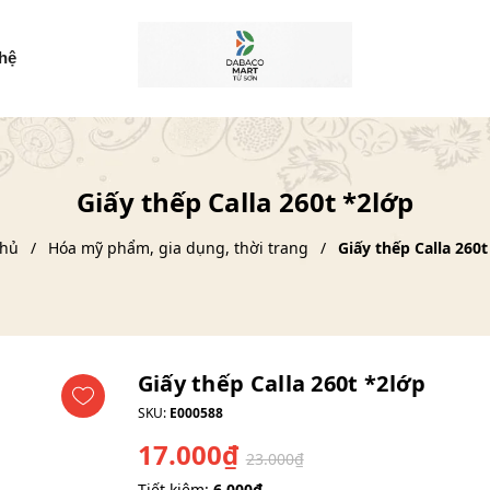
 hệ
Giấy thếp Calla 260t *2lớp
chủ
Hóa mỹ phẩm, gia dụng, thời trang
Giấy thếp Calla 260t
Giấy thếp Calla 260t *2lớp
SKU:
E000588
17.000₫
23.000₫
Tiết kiệm:
6.000₫