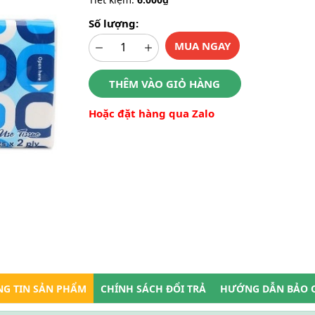
Số lượng:
MUA NGAY
THÊM VÀO GIỎ HÀNG
Hoặc đặt hàng qua Zalo
G TIN SẢN PHẨM
CHÍNH SÁCH ĐỔI TRẢ
HƯỚNG DẪN BẢO 