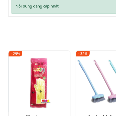
Nội dung đang cập nhật.
- 29%
- 32%