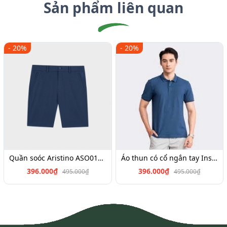
Sản phẩm liên quan
- 20%
- 20%
Quần soóc Aristino ASO017S3,Insidemen SO026S3,ISO025S3
Áo thun có cổ ngắn tay Insidemen IPS040S3, IPS034S3,IPS022S3,IPS019S3,IPS064S2
396.000₫
396.000₫
495.000₫
495.000₫