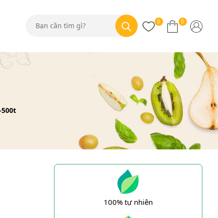
0
0
-500t
100% tự nhiên