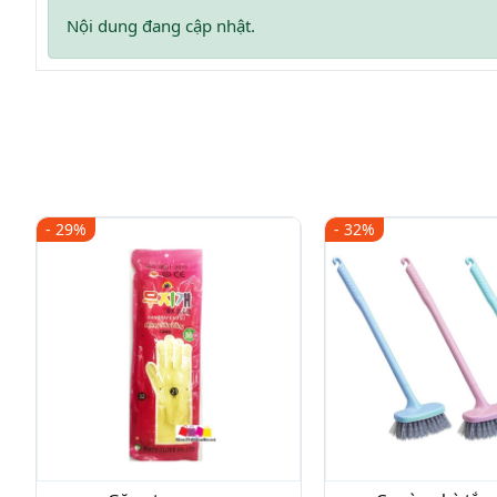
Nội dung đang cập nhật.
- 29%
- 32%