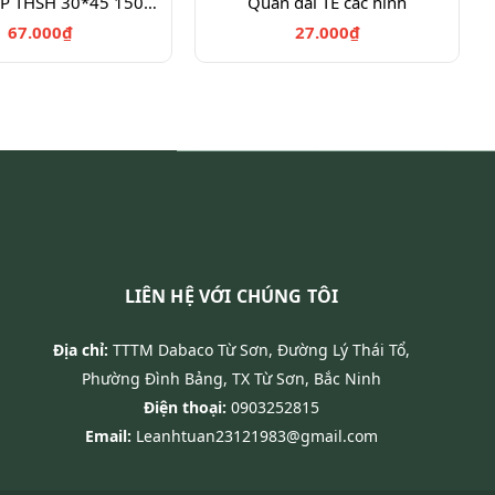
Túi đựng TP THSH 30*45 150c+km
Quần dài TE các hình
67.000₫
27.000₫
LIÊN HỆ VỚI CHÚNG TÔI
Địa chỉ:
TTTM Dabaco Từ Sơn, Đường Lý Thái Tổ,
Phường Đình Bảng, TX Từ Sơn, Bắc Ninh
Điện thoại:
0903252815
Email:
Leanhtuan23121983@gmail.com