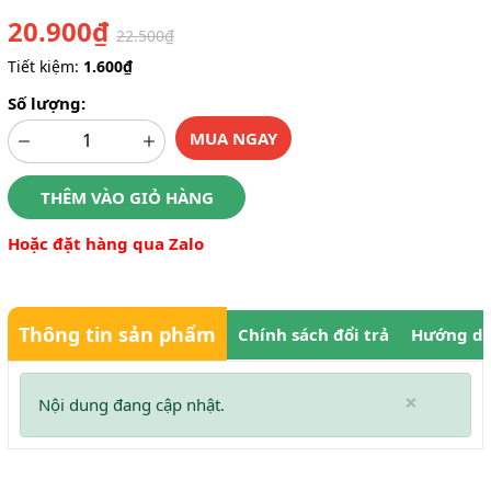
20.900₫
22.500₫
Tiết kiệm:
1.600₫
Số lượng:
MUA NGAY
THÊM VÀO GIỎ HÀNG
Hoặc đặt hàng qua Zalo
Thông tin sản phẩm
Chính sách đổi trả
Hướng dẫ
×
Nội dung đang cập nhật.