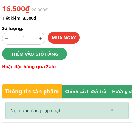
16.500₫
20.000₫
Tiết kiệm:
3.500₫
Số lượng:
MUA NGAY
THÊM VÀO GIỎ HÀNG
Hoặc đặt hàng qua Zalo
Thông tin sản phẩm
Chính sách đổi trả
Hướng dẫ
×
Nội dung đang cập nhật.