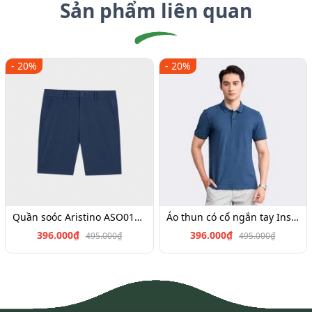
Sản phẩm liên quan
- 20%
- 20%
Quần soóc Aristino ASO017S3,Insidemen SO026S3,ISO025S3
Áo thun có cổ ngắn tay Insidemen IPS040S3, IPS034S3,IPS022S3,IPS019S3,IPS064S2
396.000₫
396.000₫
495.000₫
495.000₫