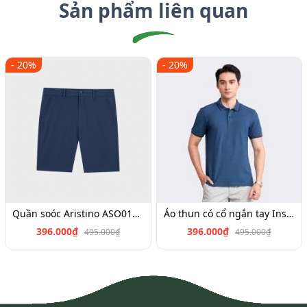
Sản phẩm liên quan
- 20%
- 20%
Quần soóc Aristino ASO017S3,Insidemen SO026S3,ISO025S3
Áo thun có cổ ngắn tay Insidemen IPS040S3, IPS034S3,IPS022S3,IPS019S3,IPS064S2
396.000₫
396.000₫
495.000₫
495.000₫