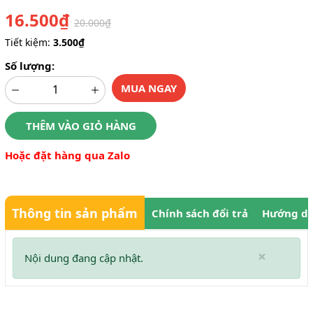
16.500₫
20.000₫
Tiết kiệm:
3.500₫
Số lượng:
MUA NGAY
THÊM VÀO GIỎ HÀNG
Hoặc đặt hàng qua Zalo
Thông tin sản phẩm
Chính sách đổi trả
Hướng dẫ
×
Nội dung đang cập nhật.