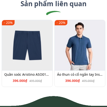
Sản phẩm liên quan
- 20%
- 20%
Quần soóc Aristino ASO017S3,Insidemen SO026S3,ISO025S3
Áo thun có cổ ngắn tay Insidemen IPS040S3, IPS034S3,IPS022S3,IPS019S3,IPS064S2
396.000₫
396.000₫
495.000₫
495.000₫