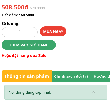
508.500₫
678.000₫
Tiết kiệm:
169.500₫
Số lượng:
MUA NGAY
THÊM VÀO GIỎ HÀNG
Hoặc đặt hàng qua Zalo
Thông tin sản phẩm
Chính sách đổi trả
Hướng dẫ
×
Nội dung đang cập nhật.