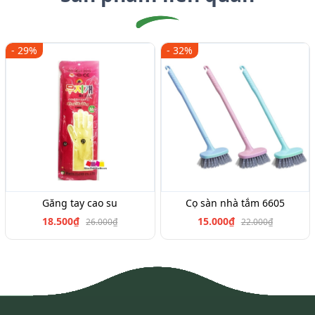
- 29%
- 32%
Găng tay cao su
Cọ sàn nhà tắm 6605
18.500₫
15.000₫
26.000₫
22.000₫