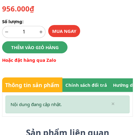
956.000₫
Số lượng:
MUA NGAY
THÊM VÀO GIỎ HÀNG
Hoặc đặt hàng qua Zalo
Thông tin sản phẩm
Chính sách đổi trả
Hướng dẫ
×
Nội dung đang cập nhật.
Sản phẩm liên quan