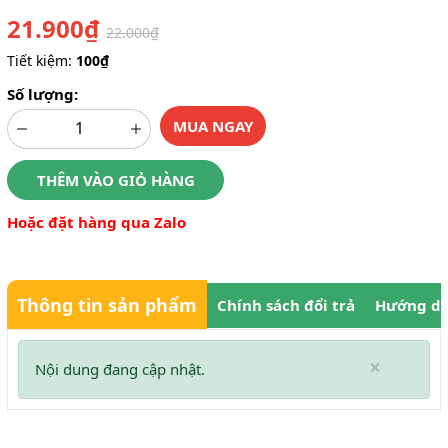
21.900₫
22.000₫
Tiết kiệm:
100₫
Số lượng:
MUA NGAY
THÊM VÀO GIỎ HÀNG
Hoặc đặt hàng qua Zalo
Thông tin sản phẩm
Chính sách đổi trả
Hướng dẫ
×
Nội dung đang cập nhật.