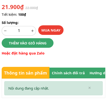
21.900₫
22.000₫
Tiết kiệm:
100₫
Số lượng:
MUA NGAY
THÊM VÀO GIỎ HÀNG
Hoặc đặt hàng qua Zalo
Thông tin sản phẩm
Chính sách đổi trả
Hướng dẫ
×
Nội dung đang cập nhật.