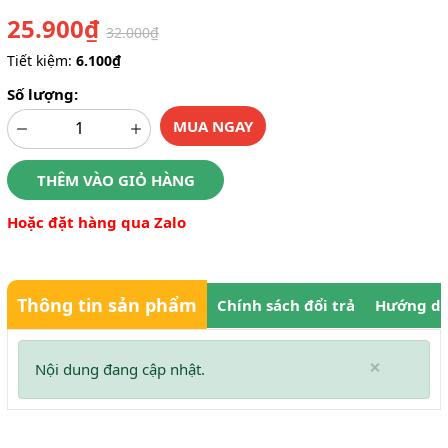
25.900₫
32.000₫
Tiết kiệm:
6.100₫
Số lượng:
MUA NGAY
THÊM VÀO GIỎ HÀNG
Hoặc đặt hàng qua Zalo
Thông tin sản phẩm
Chính sách đổi trả
Hướng dẫ
×
Nội dung đang cập nhật.