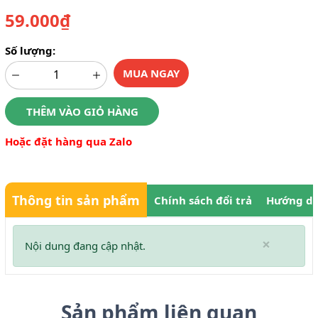
59.000₫
Số lượng:
MUA NGAY
THÊM VÀO GIỎ HÀNG
Hoặc đặt hàng qua Zalo
Thông tin sản phẩm
Chính sách đổi trả
Hướng dẫ
×
Nội dung đang cập nhật.
Sản phẩm liên quan