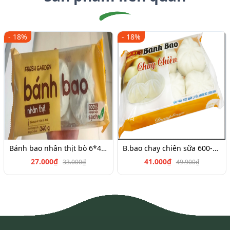
- 18%
- 18%
Bánh bao nhân thịt bò 6*45g
B.bao chay chiên sữa 600-700g
27.000₫
41.000₫
33.000₫
49.900₫