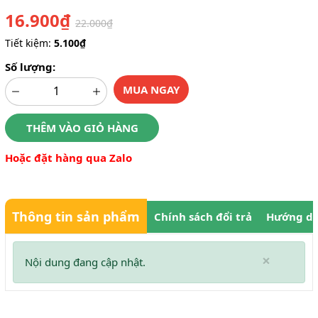
16.900₫
22.000₫
Tiết kiệm:
5.100₫
Số lượng:
MUA NGAY
THÊM VÀO GIỎ HÀNG
Hoặc đặt hàng qua Zalo
Thông tin sản phẩm
Chính sách đổi trả
Hướng dẫ
×
Nội dung đang cập nhật.