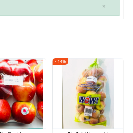
×
- 14%