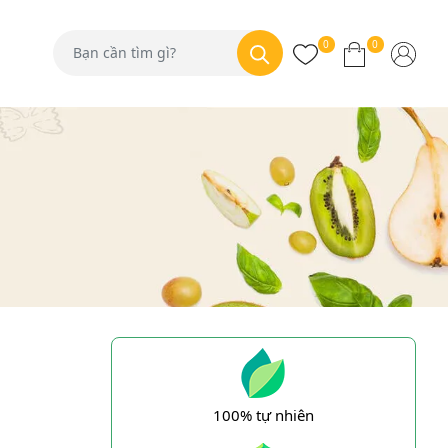
0
0
100% tự nhiên