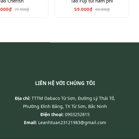
Táo Cherish
Táo Fuji túi nam phi
.000₫
59.000₫
71.500₫
69.000₫
LIÊN HỆ VỚI CHÚNG TÔI
Địa chỉ:
TTTM Dabaco Từ Sơn, Đường Lý Thái Tổ,
Phường Đình Bảng, TX Từ Sơn, Bắc Ninh
Điện thoại:
0903252815
Email:
Leanhtuan23121983@gmail.com