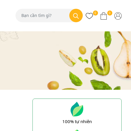
0
0
100% tự nhiên