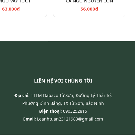
NGỪ VÂY TƯƠI
CÁ NGỪ NGUYÊN CON
63.000₫
56.000₫
LIÊN HỆ VỚI CHÚNG TÔI
Địa chỉ:
TTTM Dabaco Từ Sơn, Đường Lý Thái Tổ,
Phường Đình Bảng, TX Từ Sơn, Bắc Ninh
Điện thoại:
0903252815
Email:
Leanhtuan23121983@gmail.com