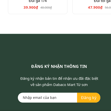
Đùi gà 1/4
Đùi tỏi gà
39.900₫
47.900₫
48.000₫
56.
ĐĂNG KÝ NHẬN THÔNG TIN
Đăng ký nhận bản tin để nhận ưu đãi đặc biệt
về sản phẩm Dabaco Mart Từ sơn
Đăng ký