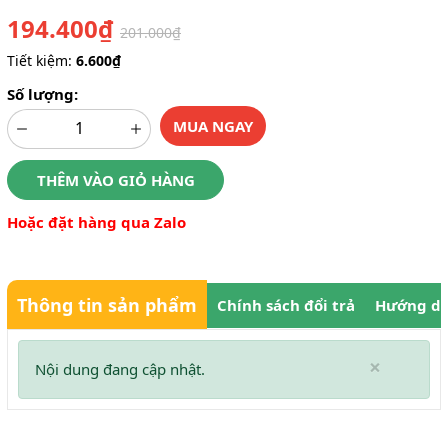
194.400₫
201.000₫
Tiết kiệm:
6.600₫
Số lượng:
MUA NGAY
THÊM VÀO GIỎ HÀNG
Hoặc đặt hàng qua Zalo
Thông tin sản phẩm
Chính sách đổi trả
Hướng dẫ
×
Nội dung đang cập nhật.