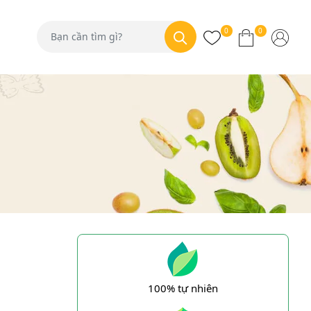
0
0
100% tự nhiên