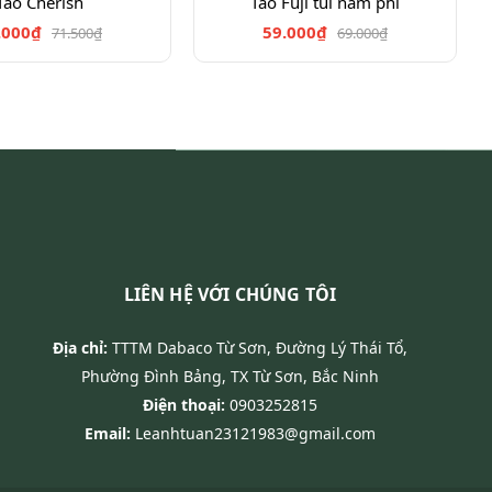
Táo Cherish
Táo Fuji túi nam phi
.000₫
59.000₫
71.500₫
69.000₫
LIÊN HỆ VỚI CHÚNG TÔI
Địa chỉ:
TTTM Dabaco Từ Sơn, Đường Lý Thái Tổ,
Phường Đình Bảng, TX Từ Sơn, Bắc Ninh
Điện thoại:
0903252815
Email:
Leanhtuan23121983@gmail.com