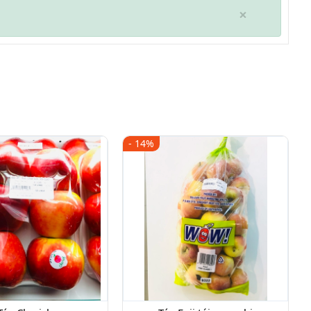
×
- 14%