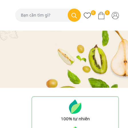
0
0
100% tự nhiên