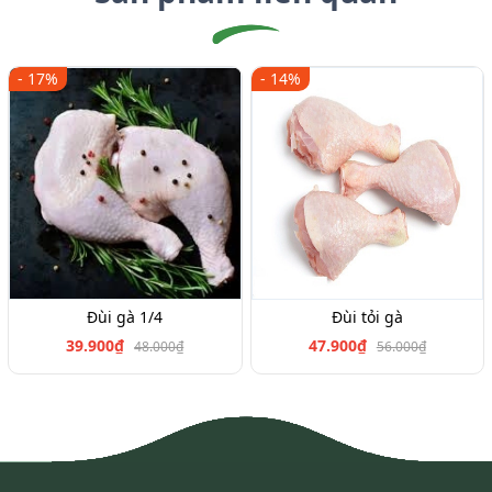
- 17%
- 14%
Đùi gà 1/4
Đùi tỏi gà
39.900₫
47.900₫
48.000₫
56.000₫