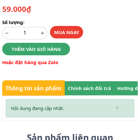
59.000₫
Số lượng:
MUA NGAY
THÊM VÀO GIỎ HÀNG
Hoặc đặt hàng qua Zalo
Thông tin sản phẩm
Chính sách đổi trả
Hướng dẫ
×
Nội dung đang cập nhật.
Sản phẩm liên quan