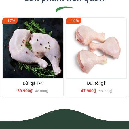
- 17%
- 14%
Đùi gà 1/4
Đùi tỏi gà
39.900₫
47.900₫
48.000₫
56.000₫