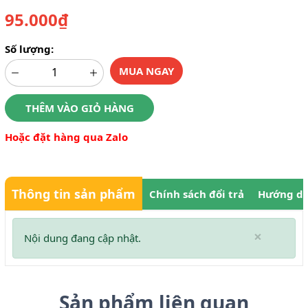
95.000₫
Số lượng:
MUA NGAY
THÊM VÀO GIỎ HÀNG
Hoặc đặt hàng qua Zalo
Thông tin sản phẩm
Chính sách đổi trả
Hướng dẫ
×
Nội dung đang cập nhật.
Sản phẩm liên quan