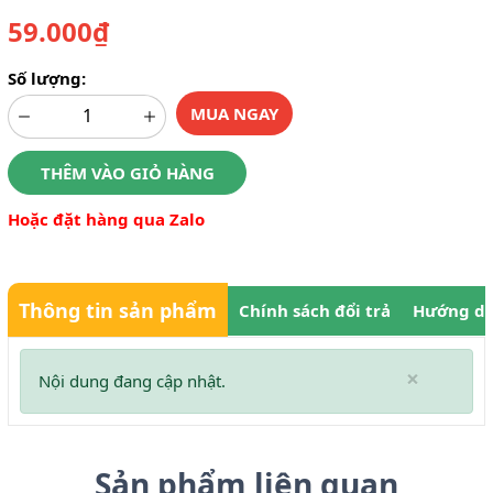
59.000₫
Số lượng:
MUA NGAY
THÊM VÀO GIỎ HÀNG
Hoặc đặt hàng qua Zalo
Thông tin sản phẩm
Chính sách đổi trả
Hướng dẫ
×
Nội dung đang cập nhật.
Sản phẩm liên quan