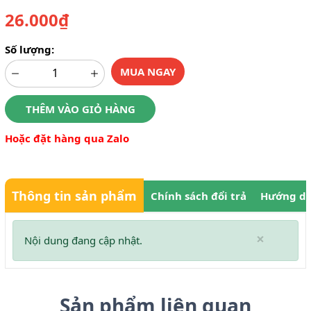
26.000₫
Số lượng:
MUA NGAY
THÊM VÀO GIỎ HÀNG
Hoặc đặt hàng qua Zalo
Thông tin sản phẩm
Chính sách đổi trả
Hướng dẫ
×
Nội dung đang cập nhật.
Sản phẩm liên quan