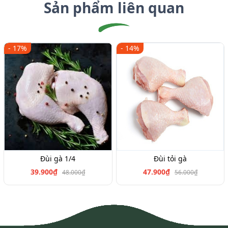
Sản phẩm liên quan
- 17%
- 14%
Đùi gà 1/4
Đùi tỏi gà
39.900₫
47.900₫
48.000₫
56.000₫